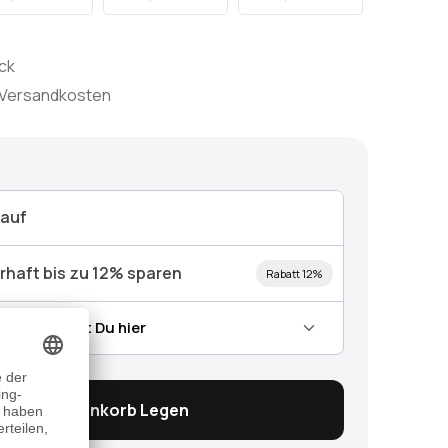
ück
l. Versandkosten
Kauf
rhaft bis zu 12% sparen
Rabatt 12%
 Abo findest Du hier
In Den Warenkorb Legen