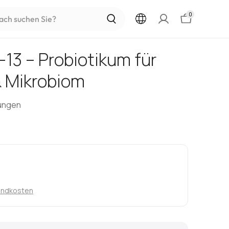
h
0
13 – Probiotikum für
& Mikrobiom
ungen
andkosten