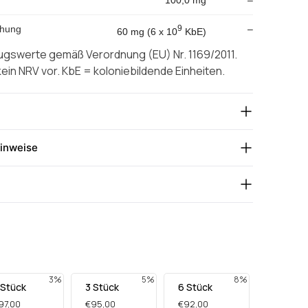
chung
9
–
60 mg (6 x 10
KbE)
ugswerte gemäß Verordnung (EU) Nr. 1169/2011.
 kein NRV vor. KbE = koloniebildende Einheiten.
inweise
3%
5%
8%
 Stück
3 Stück
6 Stück
97,00
€95,00
€92,00