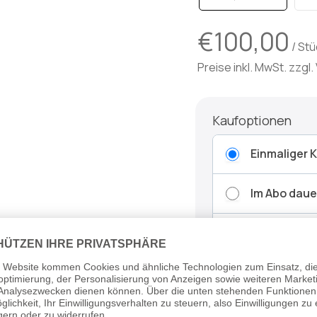
€100,00
/ St
Preise inkl. MwSt. zzg
Kaufoptionen
Einmaliger 
Im Abo daue
Mehr Details zum