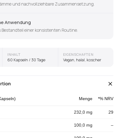
 Stämme und nachvollziehbare Zusammensetzung.
iche Anwendung
s Bestandteil einer konsistenten Routine.
INHALT
EIGENSCHAFTEN
60 Kapseln / 30 Tage
Vegan, halal, koscher
rtion
 Kapseln)
Menge
*% NRV
232,0 mg
29
100,0 mg
–
100,0 mg
–