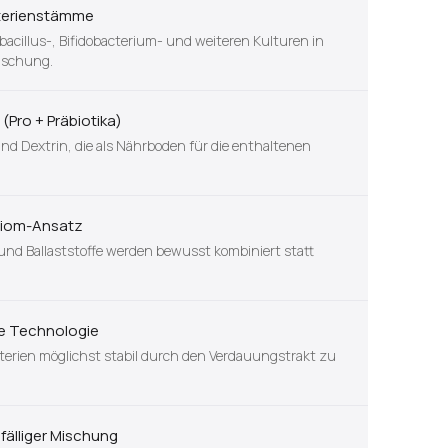
terienstämme
acillus-, Bifidobacterium- und weiteren Kulturen in
Mischung.
(Pro + Präbiotika)
nd Dextrin, die als Nährboden für die enthaltenen
obiom-Ansatz
und Ballaststoffe werden bewusst kombiniert statt
e Technologie
kterien möglichst stabil durch den Verdauungstrakt zu
ufälliger Mischung