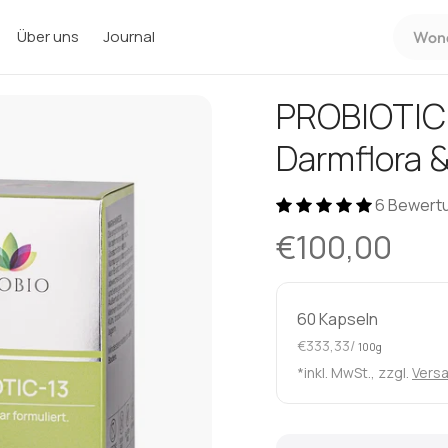
Wonac
Über uns
Journal
suchen
Sie?
PROBIOTIC-
Darmflora 
6 Bewert
€100,00
60 Kapseln
€333,33/
100g
*inkl. MwSt., zzgl.
Vers