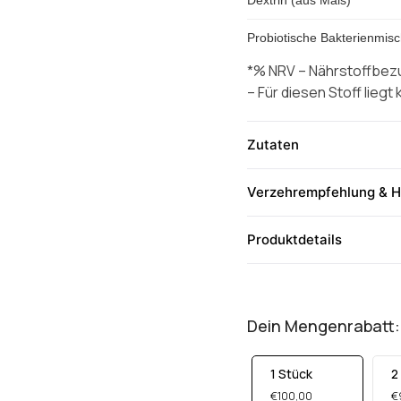
Probiotische Bakterienmis
*% NRV – Nährstoffbez
– Für diesen Stoff liegt
Zutaten
Verzehrempfehlung & H
Produktdetails
Dein Mengenrabatt:
1 Stück
2
€100,00
€