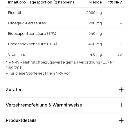
Inhalt pro Tagesportion (2 Kapseln)
Menge
*% NRV
Fischöl
2000 mg
–
Omega-3-Fettsäuren
1280 mg
–
Eicosapentaensäure (EPA)
640 mg
–
Docosahexaensäure (DHA)
460 mg
–
Vitamin E
4,0 mg
33
*% NRV – Nährstoffbezugswerte gemäß Verordnung (EU) Nr.
1169/2011.
– Für diese Stoffe liegt kein NRV vor.
Zutaten
Verzehrempfehlung & Warnhinweise
Produktdetails