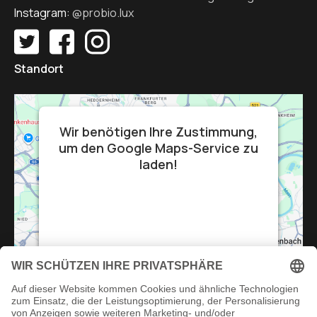
Instagram:
@probio.lux
Standort
Wir benötigen Ihre Zustimmung,
um den Google Maps-Service zu
laden!
Wir verwenden einen Service eines
Drittanbieters, um Karteninhalte
einzubetten. Dieser Service kann Daten zu
Ihren Aktivitäten sammeln. Bitte lesen Sie
die Details durch und stimmen Sie der
Nutzung des Service zu, um diese Karte
anzuzeigen.
Mehr Informationen