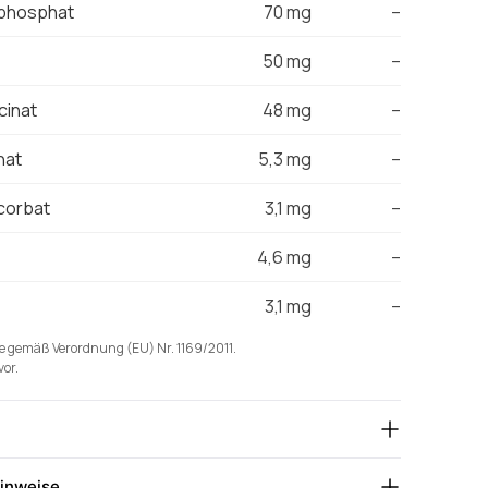
phosphat
70 mg
–
50 mg
–
cinat
48 mg
–
nat
5,3 mg
–
corbat
3,1 mg
–
4,6 mg
–
3,1 mg
–
 gemäß Verordnung (EU) Nr. 1169/2011.
vor.
inweise