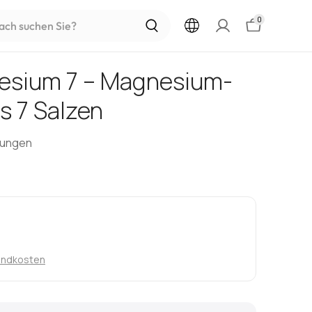
h
0
esium 7 – Magnesium-
s 7 Salzen
tungen
andkosten