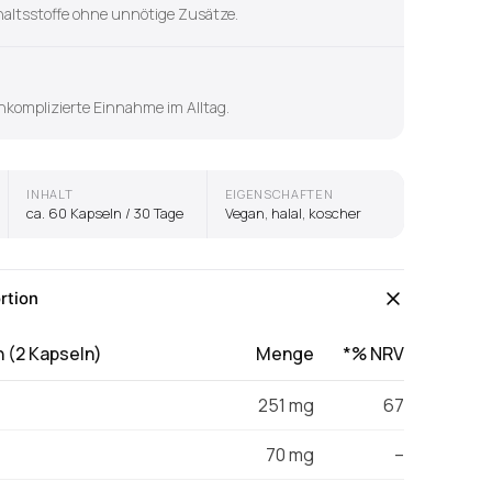
haltsstoffe ohne unnötige Zusätze.
nkomplizierte Einnahme im Alltag.
INHALT
EIGENSCHAFTEN
ca. 60 Kapseln / 30 Tage
Vegan, halal, koscher
rtion
n (2 Kapseln)
Menge
*% NRV
251 mg
67
70 mg
–