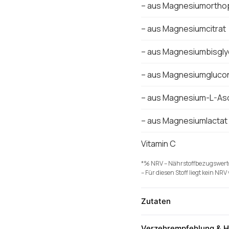
– aus Magnesiumortho
– aus Magnesiumcitrat
– aus Magnesiumbisgly
– aus Magnesiumgluco
– aus Magnesium-L-As
– aus Magnesiumlactat
Vitamin C
*% NRV – Nährstoffbezugswerte
– Für diesen Stoff liegt kein NRV 
Zutaten
Verzehrempfehlung & H