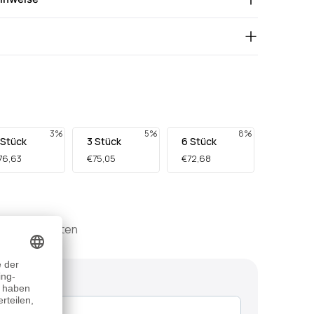
3%
5%
8%
 Stück
3 Stück
6 Stück
76,63
€75,05
€72,68
l. Versandkosten