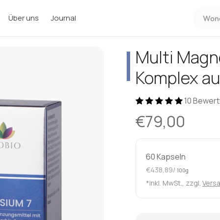
Wonac
Über uns
Journal
suchen
Sie?
Multi Magn
Komplex au
10 Bewer
€79,00
60 Kapseln
€438,89/
100g
*inkl. MwSt., zzgl.
Vers