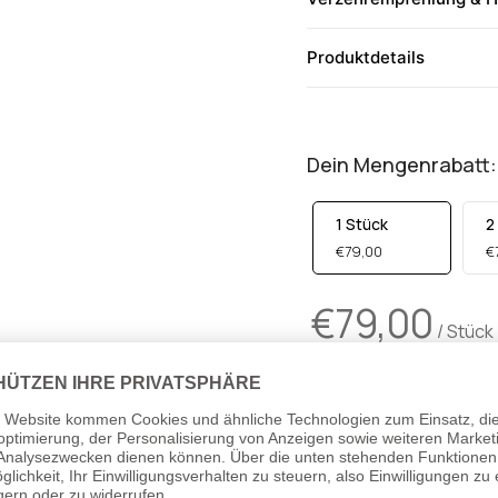
Produktdetails
Dein Mengenrabatt:
1 Stück
2
€79,00
€
€79,00
/ Stück
Preise inkl. MwSt. zzg
Kaufoptionen