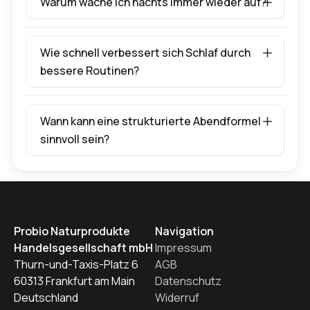
Warum wache ich nachts immer wieder auf?
Wie schnell verbessert sich Schlaf durch
bessere Routinen?
Wann kann eine strukturierte Abendformel
sinnvoll sein?
Probio Naturprodukte
Navigation
Handelsgesellschaft mbH
Impressum
Thurn-und-Taxis-Platz 6
AGB
60313 Frankfurt am Main
Datenschutz
Deutschland
Widerruf