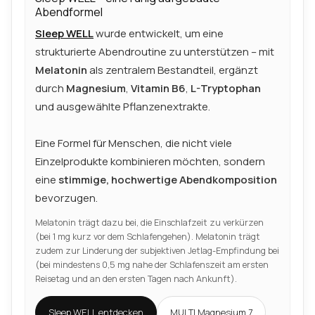
Abendformel
Sleep WELL
wurde entwickelt, um eine
strukturierte Abendroutine zu unterstützen – mit
Melatonin
als zentralem Bestandteil, ergänzt
durch
Magnesium
,
Vitamin B6
,
L-Tryptophan
und ausgewählte Pflanzenextrakte.
Eine Formel für Menschen, die nicht viele
Einzelprodukte kombinieren möchten, sondern
eine
stimmige, hochwertige Abendkomposition
bevorzugen.
Melatonin trägt dazu bei, die Einschlafzeit zu verkürzen
(bei 1 mg kurz vor dem Schlafengehen). Melatonin trägt
zudem zur Linderung der subjektiven Jetlag-Empfindung bei
(bei mindestens 0,5 mg nahe der Schlafenszeit am ersten
Reisetag und an den ersten Tagen nach Ankunft).
Sleep WELL entdecken
MULTI Magnesium 7