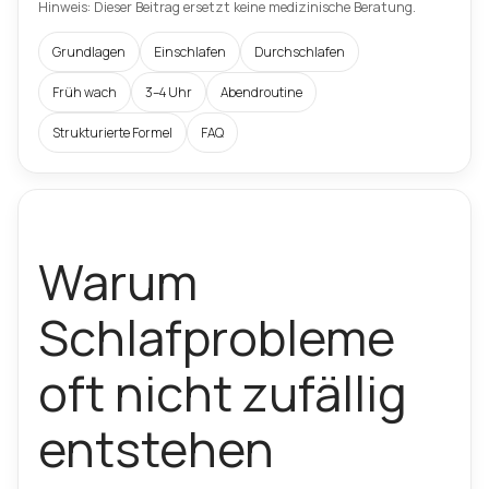
Hinweis: Dieser Beitrag ersetzt keine medizinische Beratung.
Grundlagen
Einschlafen
Durchschlafen
Früh wach
3–4 Uhr
Abendroutine
Strukturierte Formel
FAQ
Warum
Schlafprobleme
oft nicht zufällig
entstehen