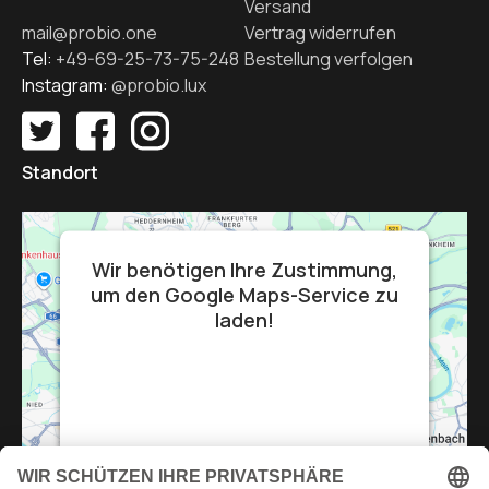
Versand
mail@probio.one
Vertrag widerrufen
Tel:
+49-69-25-73-75-248
Bestellung verfolgen
Instagram:
@probio.lux
Standort
Wir benötigen Ihre Zustimmung,
um den Google Maps-Service zu
laden!
Wir verwenden einen Service eines
Drittanbieters, um Karteninhalte
einzubetten. Dieser Service kann Daten zu
Ihren Aktivitäten sammeln. Bitte lesen Sie
die Details durch und stimmen Sie der
Nutzung des Service zu, um diese Karte